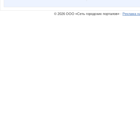
© 2026 ООО «Сеть городских порталов» ·
Реклама н